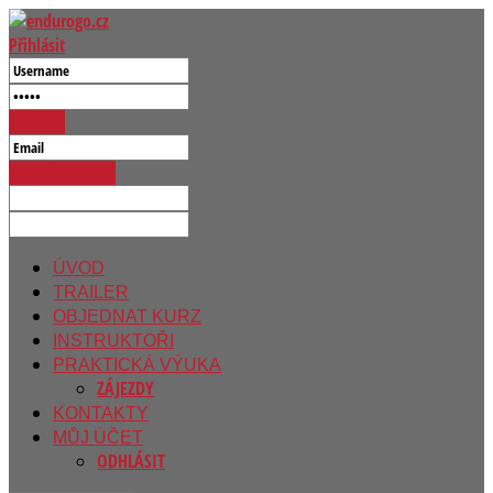
Přihlásit
Přihlásit
Reset Password
ÚVOD
TRAILER
OBJEDNAT KURZ
INSTRUKTOŘI
PRAKTICKÁ VÝUKA
ZÁJEZDY
KONTAKTY
MŮJ ÚČET
ODHLÁSIT