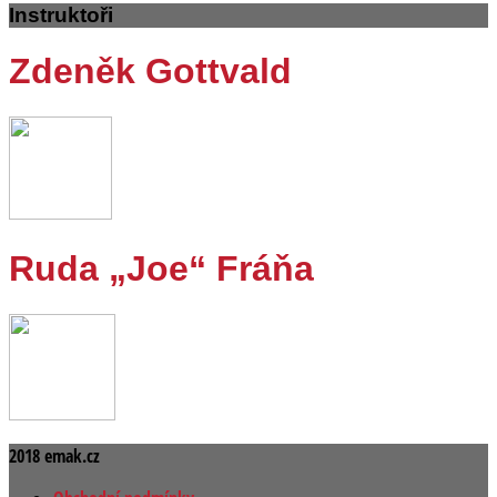
Instruktoři
Zdeněk Gottvald
Ruda „Joe“ Fráňa
2018 emak.cz