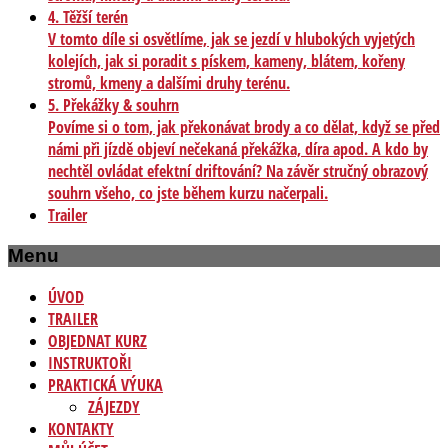
4. Těžší terén
V tomto díle si osvětlíme, jak se jezdí v hlubokých vyjetých
kolejích, jak si poradit s pískem, kameny, blátem, kořeny
stromů, kmeny a dalšími druhy terénu.
5. Překážky & souhrn
Povíme si o tom, jak překonávat brody a co dělat, když se před
námi při jízdě objeví nečekaná překážka, díra apod. A kdo by
nechtěl ovládat efektní driftování? Na závěr stručný obrazový
souhrn všeho, co jste během kurzu načerpali.
Trailer
Menu
ÚVOD
TRAILER
OBJEDNAT KURZ
INSTRUKTOŘI
PRAKTICKÁ VÝUKA
ZÁJEZDY
KONTAKTY