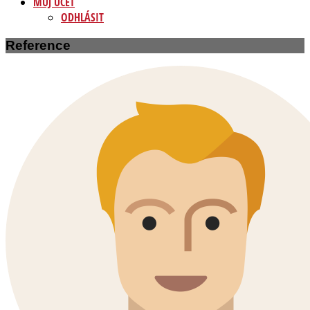
MŮJ ÚČET
ODHLÁSIT
Reference