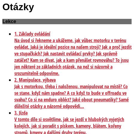
Otázky
Lekce
1. Základy ovládání
Na úvod si řekneme a ukážeme, jak vůbec motorku v terénu
ovládat. Jaká je ideální pozice na našem stroji? Jak a proč jezdit
ve stupačkách? Jak nastavit ovládací prvky? Jak správně
zatáčet? Kam se dívat, jak a kam přenášet rovnováhu? To jsou
jen některé ze základních otázek, na než si názorně a
srozumitelně odpovíme.
2. Manipulace, výbava
Jak s motorkou, třeba i naloženou, manipulovat na místě? Co
se stane, když nám spadne? A co když to bude v offroadu ve
svahu? Co si na enduro obléct? Jaké obout pneumatiky? Samé
důležité otázky a názorné odpovědi…
3. Jízda
V tomto díle si osvětlíme, jak se jezdí v hlubokých vyjetých
kolejích, jak si poradit s pískem, kameny, blátem, kořeny
stromů, kmeny a dalšími druhy terénu.