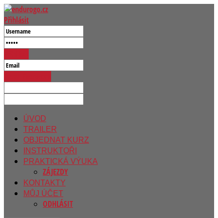
Přihlásit
Přihlásit
Reset Password
ÚVOD
TRAILER
OBJEDNAT KURZ
INSTRUKTOŘI
PRAKTICKÁ VÝUKA
ZÁJEZDY
KONTAKTY
MŮJ ÚČET
ODHLÁSIT