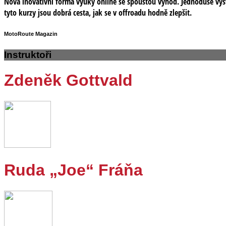
Nová inovativní forma výuky online se spoustou výhod. Jednoduše vysvě
tyto kurzy jsou dobrá cesta, jak se v offroadu hodně zlepšit.
MotoRoute Magazin
Instruktoři
Zdeněk Gottvald
Ruda „Joe“ Fráňa