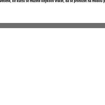
tlené, ke kurzu se můžete kdykoliv vracet, dá se prohlížet na mobilu př