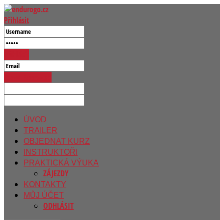
Přihlásit
Přihlásit
Reset Password
ÚVOD
TRAILER
OBJEDNAT KURZ
INSTRUKTOŘI
PRAKTICKÁ VÝUKA
ZÁJEZDY
KONTAKTY
MŮJ ÚČET
ODHLÁSIT