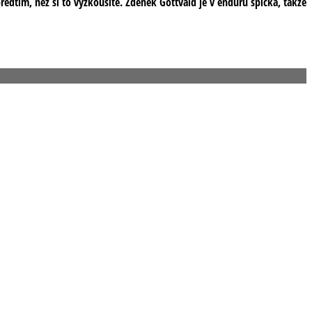
edtím, než si to vyzkoušíte. Zdeněk Gottvald je v enduru špička, takže