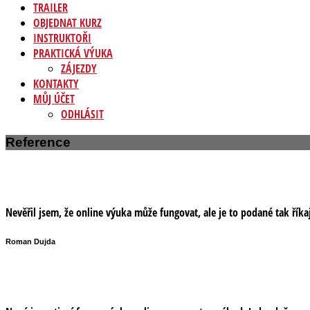
TRAILER
OBJEDNAT KURZ
INSTRUKTOŘI
PRAKTICKÁ VÝUKA
ZÁJEZDY
KONTAKTY
MŮJ ÚČET
ODHLÁSIT
Reference
Nevěřil jsem, že online výuka může fungovat, ale je to podané tak říkaj
Roman Dujda