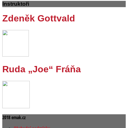
Instruktoři
Zdeněk Gottvald
Ruda „Joe“ Fráňa
2018 emak.cz