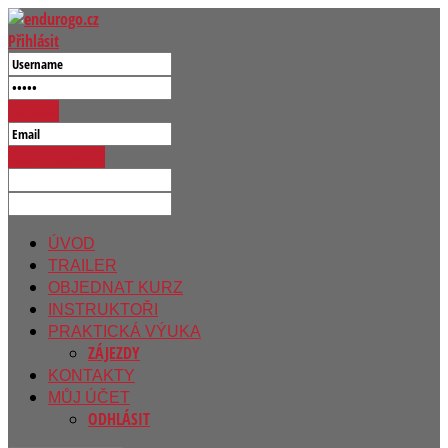
Přihlásit
Přihlásit
Reset Password
ÚVOD
TRAILER
OBJEDNAT KURZ
INSTRUKTOŘI
PRAKTICKÁ VÝUKA
ZÁJEZDY
KONTAKTY
MŮJ ÚČET
ODHLÁSIT