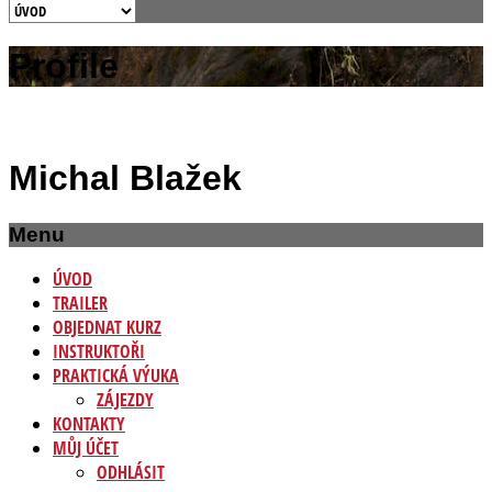
Profile
Michal Blažek
Menu
ÚVOD
TRAILER
OBJEDNAT KURZ
INSTRUKTOŘI
PRAKTICKÁ VÝUKA
ZÁJEZDY
KONTAKTY
MŮJ ÚČET
ODHLÁSIT