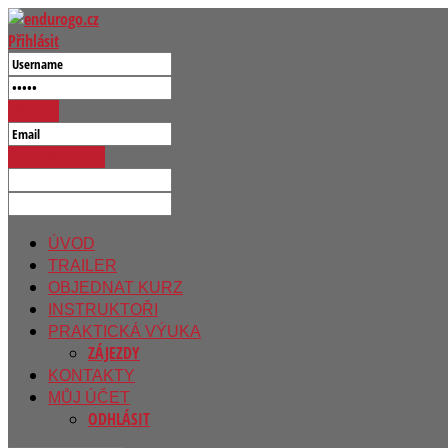
Přihlásit
Přihlásit
Reset Password
ÚVOD
TRAILER
OBJEDNAT KURZ
INSTRUKTOŘI
PRAKTICKÁ VÝUKA
ZÁJEZDY
KONTAKTY
MŮJ ÚČET
ODHLÁSIT