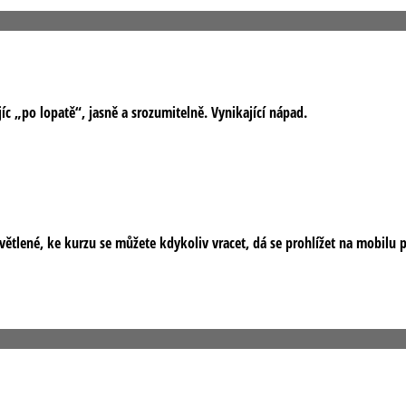
íc „po lopatě“, jasně a srozumitelně. Vynikající nápad.
tlené, ke kurzu se můžete kdykoliv vracet, dá se prohlížet na mobilu př