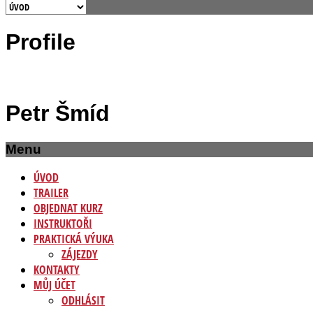
Profile
Petr Šmíd
Menu
ÚVOD
TRAILER
OBJEDNAT KURZ
INSTRUKTOŘI
PRAKTICKÁ VÝUKA
ZÁJEZDY
KONTAKTY
MŮJ ÚČET
ODHLÁSIT