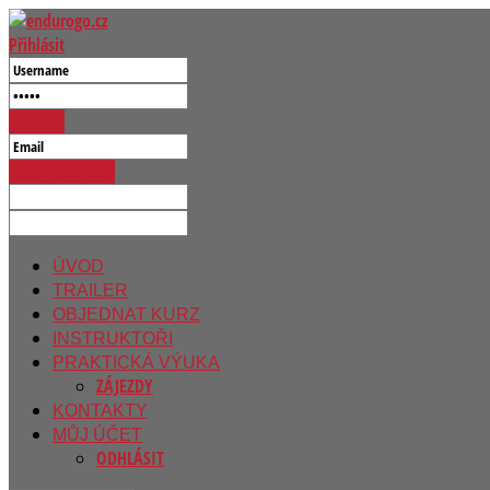
Přihlásit
Přihlásit
Reset Password
ÚVOD
TRAILER
OBJEDNAT KURZ
INSTRUKTOŘI
PRAKTICKÁ VÝUKA
ZÁJEZDY
KONTAKTY
MŮJ ÚČET
ODHLÁSIT