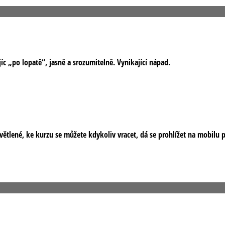
íc „po lopatě“, jasně a srozumitelně. Vynikající nápad.
tlené, ke kurzu se můžete kdykoliv vracet, dá se prohlížet na mobilu př