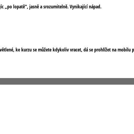
íc „po lopatě“, jasně a srozumitelně. Vynikající nápad.
tlené, ke kurzu se můžete kdykoliv vracet, dá se prohlížet na mobilu př