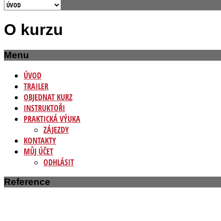
O kurzu
Menu
ÚVOD
TRAILER
OBJEDNAT KURZ
INSTRUKTOŘI
PRAKTICKÁ VÝUKA
ZÁJEZDY
KONTAKTY
MŮJ ÚČET
ODHLÁSIT
Reference