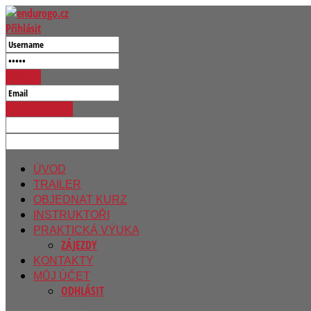
Přihlásit
Přihlásit
Reset Password
ÚVOD
TRAILER
OBJEDNAT KURZ
INSTRUKTOŘI
PRAKTICKÁ VÝUKA
ZÁJEZDY
KONTAKTY
MŮJ ÚČET
ODHLÁSIT