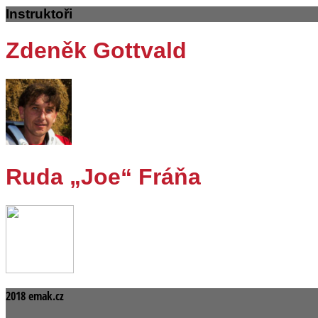
Instruktoři
Zdeněk Gottvald
Ruda „Joe“ Fráňa
2018 emak.cz