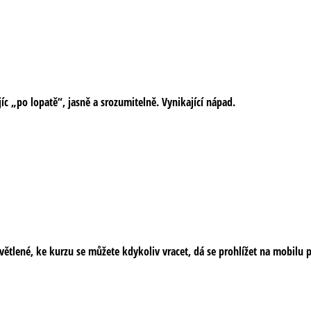
íc „po lopatě“, jasně a srozumitelně. Vynikající nápad.
tlené, ke kurzu se můžete kdykoliv vracet, dá se prohlížet na mobilu př