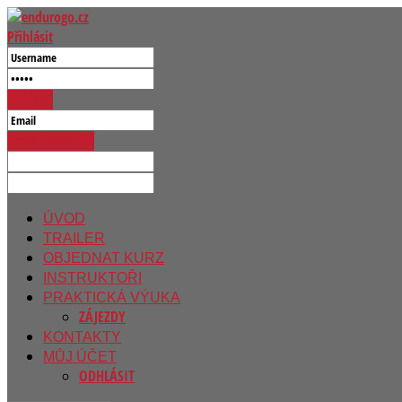
Přihlásit
Přihlásit
Reset Password
ÚVOD
TRAILER
OBJEDNAT KURZ
INSTRUKTOŘI
PRAKTICKÁ VÝUKA
ZÁJEZDY
KONTAKTY
MŮJ ÚČET
ODHLÁSIT