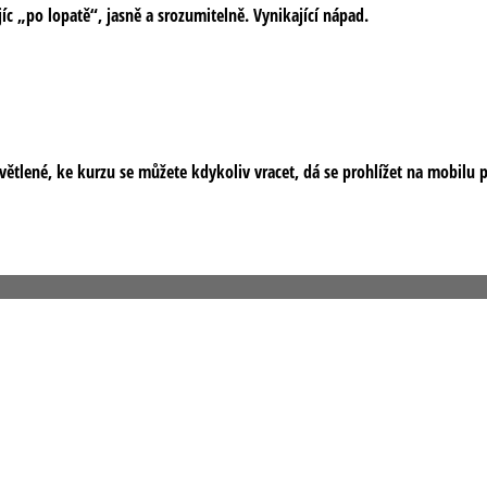
íc „po lopatě“, jasně a srozumitelně. Vynikající nápad.
tlené, ke kurzu se můžete kdykoliv vracet, dá se prohlížet na mobilu př