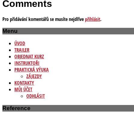
Comments
Pro přidávání komentářů se musíte nejdříve
přihlásit
.
Menu
ÚVOD
TRAILER
OBJEDNAT KURZ
INSTRUKTOŘI
PRAKTICKÁ VÝUKA
ZÁJEZDY
KONTAKTY
MŮJ ÚČET
ODHLÁSIT
Reference