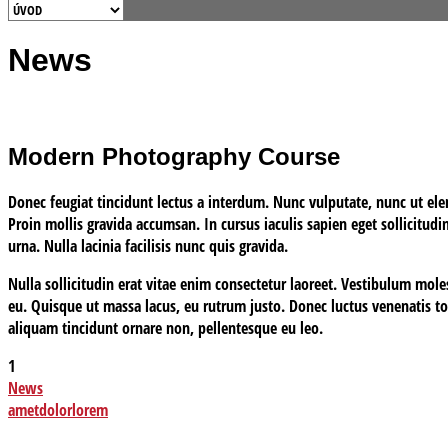
News
Modern Photography Course
Donec feugiat tincidunt lectus a interdum. Nunc vulputate, nunc ut elem
Proin mollis gravida accumsan. In cursus iaculis sapien eget sollicitudi
urna. Nulla lacinia facilisis nunc quis gravida.
Nulla sollicitudin erat vitae enim consectetur laoreet. Vestibulum mole
eu. Quisque ut massa lacus, eu rutrum justo. Donec luctus venenatis tor
aliquam tincidunt ornare non, pellentesque eu leo.
1
News
amet
dolor
lorem