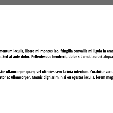
entum iaculis, libero mi rhoncus leo, fringilla convallis mi ligula in er
n. Sed at ante dolor. Pellentesque hendrerit, dolor sit amet laoreet aliqu
stie ullamcorper quam, vel ultricies sem lacinia interdum. Curabitur var
tor ac ullamcorper. Mauris dignissim, nisi eu egestas iaculis, lorem mag