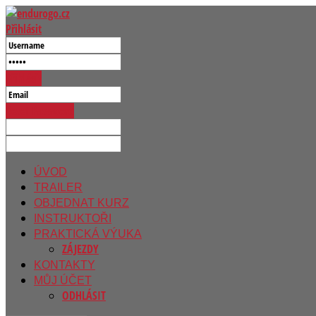
Přihlásit
Přihlásit
Reset Password
ÚVOD
TRAILER
OBJEDNAT KURZ
INSTRUKTOŘI
PRAKTICKÁ VÝUKA
ZÁJEZDY
KONTAKTY
MŮJ ÚČET
ODHLÁSIT