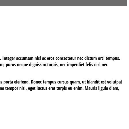
at. Integer accumsan nisl ac eros consectetur nec dictum orci tempus.
am, purus neque dignissim turpis, nec imperdiet felis nisl nec
ius porta eleifend. Donec tempus cursus quam, ut blandit est volutpat
na tempor nisl, eget luctus erat turpis eu enim. Mauris ligula diam,